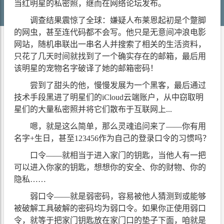
当红明星的私密照，继而在网络论坛发布。
调查结果震惊了全球：嫌疑人布莱恩起初是个蹩脚
的网虫，甚至连代码都不会写。他只是无意间冲浪电影
网站，随机串联出一串名人并搜索了相关的生活资料，
只花了几天时间就找到了一个确实存在的邮箱，最后用
该明星的宠物名字破译了她的邮箱密码！
尝到了甜头的他，慢慢发展为一个黑客，最后通过
技术手段黑进了明星们的iCloud云端账户，从中窃取明
星们的大量私密照并将它们散布于互联网上...
嗯，就是这么简单，那么灵魂追问来了——你有用
名字+生日，甚至123456作为自己的登录口令的习惯吗？
口令——就相当于进入家门的钥匙，当他人有一把
可以进入你家的钥匙，想想你的安全、你的财物、你的
隐私……
弱口令——就是弱密码，容易被他人猜测到或能够
被破解工具破解的密码均为弱口令。如果你正使用弱口
令，就等于把家门钥匙放在家门口的垫子下面，咱就是