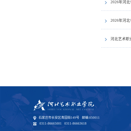
2026年
2026年
河北艺术职业
石家庄市长安区青园街149号 邮编:050011
0311-86665001 0311-86663618