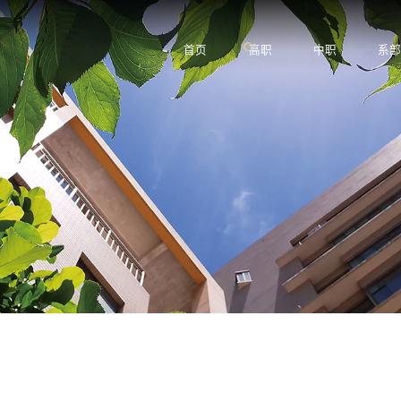
首页
高职
中职
系