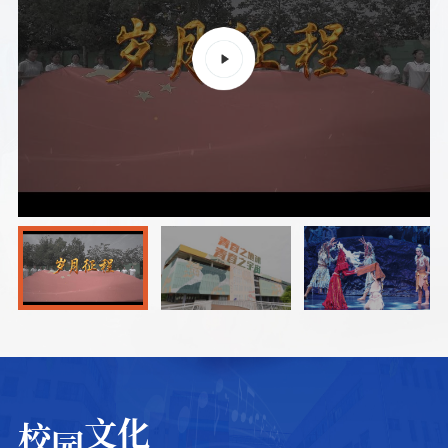
文化
校
园