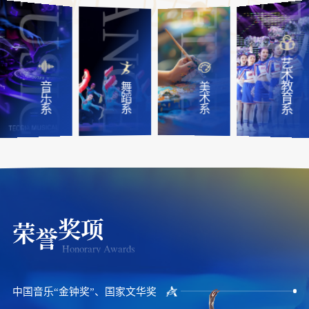
DANCE
MUSIC
F
I
N
E
R
T
A
S
艺
术
教
音
美
舞
育
乐
术
蹈
系
系
系
系
奖项
荣
誉
Honorary Awards
中国音乐“金钟奖”、国家文华奖