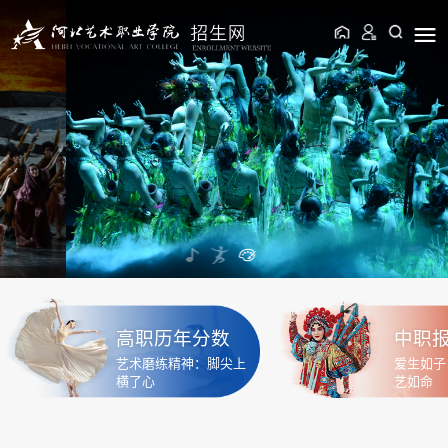
高职历年分数
中职
艺术磨练精神：脚尖上
爱生如子
横了心
艺如命