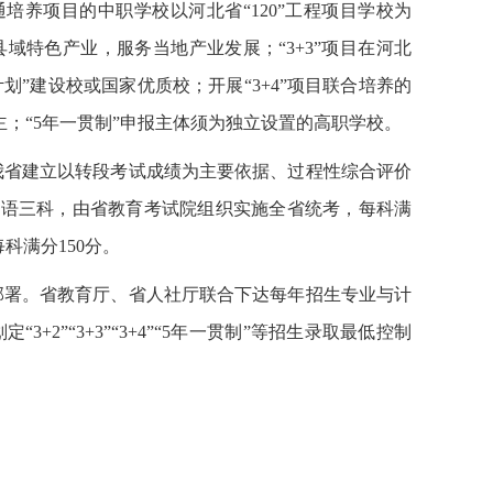
通培养项目的中职学校以河北省“
120
”工程项目学校为
县域特色产业，服务当地产业发展；“
3+3
”项目在
河北
划”建设校或国家优质校；开展“
3+4
”项目联合培养的
；“
5
年一贯制”申报主体须为独立设置的高职学校。
我省建立以转段考试成绩为主要依据、过程性综合评价
英语三科，由省教育考试院组织实施全省统考，每科满
每科满分
150
分。
部署。
省教育厅、
省人社厅联合下达每年
招生专业与计
定“
3+2
”“
3+3
”
“
3+4
”“
5
年一贯制”等招生录取最低控制