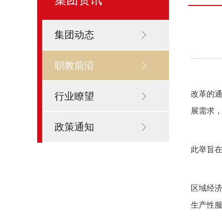
集团动态
职教前沿
河
改革的
行业瞭望
展需求
政策通知
据
此举旨
专
区域经
生产性