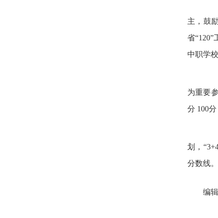
严
主，鼓励
省
“
120
”
中职学校
建
为重要
分
100
分
此
划，
“
3+
分数线
编辑