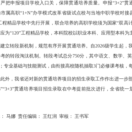
把申报项目学校入口关，保障贯通培养质量。申报“
3+2
”贯
市属高职“
1+N
”办学模式改革省级试点校与当地中职学校对接
工程精品学校中先行开展，联合培养的高职学校须为国家“双高计
应为“
120
”工程精品学校，本科院校以职业本科、应用型本科为主
立转段新机制，规范有序开展贯通培养。自
2026
级学生起，
参考的转段淘汰机制。转段考试总分
750
分，其中语文、数学、
；专业基础与技能测试，由衔接高校随机抽取
3
门必修课考核，
外，我省还对新的贯通培养项目的招生录取工作作出进一步
4
”“
3+3
”贯通培养项目招生录取在中考提前批次进行，全省统一划
。
： 马娜 责任编辑： 王红润 审核： 王书军