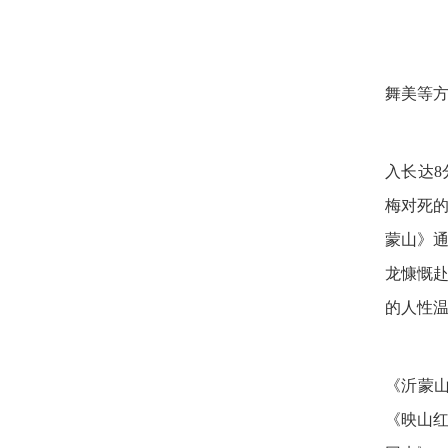
近
舞美等
革
入长达
梅对死
蒙山》
龙慷慨
的人性
在
《沂蒙
《映山