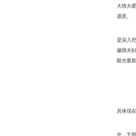
大情大
愿景。
当
是深入
徽因夫
眼光重
可
当
其体现
以
中，五