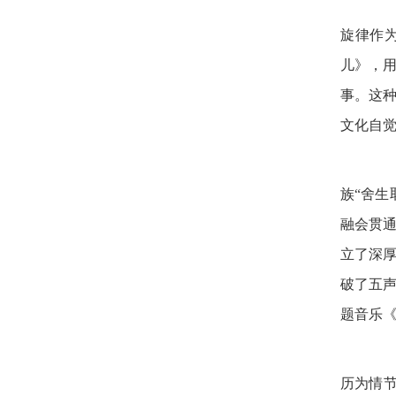
早
旋律作
儿》，
事。这
文化自
2
族“舍
融会贯
立了深
破了五
题音乐《
这
历为情