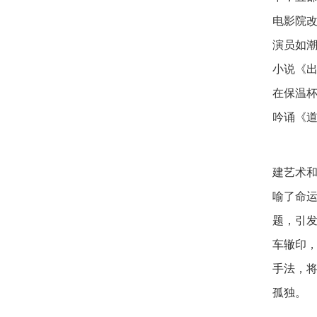
电影院
演员如
小说《
在保温
吟诵《
中
建艺术
喻了命
题，引
车辙印
手法，
孤独。