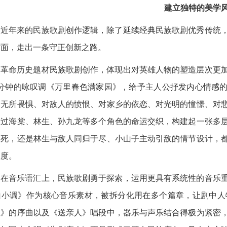
建立独特的美学
年来的民族歌剧创作逻辑，除了延续经典民族歌剧优秀传统，
方面，走出一条守正创新之路。
命历史题材民族歌剧创作，体现出对英雄人物的塑造层次更加
8分钟的咏叹调《万里春色满家园》，给予主人公抒发内心情感的
的无所畏惧、对敌人的愤恨、对家乡的依恋、对光明的憧憬、对
通过海棠、林生、孙九龙等多个角色的命运交织，构建起一张多
赴死，还是林生与敌人同归于尽、小山子主动引敌的情节设计，
温度。
音乐语汇上，民族歌剧勇于探索，运用更具有系统性的音乐重
山小调》作为核心音乐素材，被拆分化用在多个篇章，让剧中人
红》的序曲以及《送亲人》唱段中，器乐与声乐结合得极为紧密