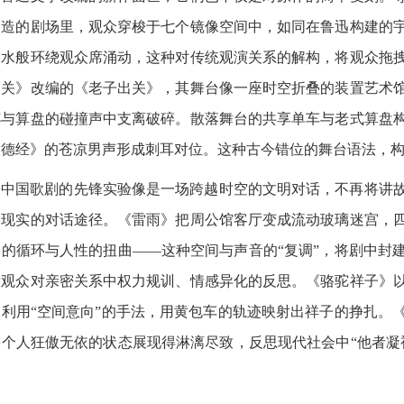
改造的剧场里，观众穿梭于七个镜像空间中，如同在鲁迅构建的
潮水般环绕观众席涌动，这种对传统观演关系的解构，将观众拖
出关》改编的《老子出关》，其舞台像一座时空折叠的装置艺术
杯与算盘的碰撞声中支离破碎。散落舞台的共享单车与老式算盘
道德经》的苍凉男声形成刺耳对位。这种古今错位的舞台语法，
国歌剧的先锋实验像是一场跨越时空的文明对话，不再将讲故
和现实的对话途径。《雷雨》把周公馆客厅变成流动玻璃迷宫，
运的循环与人性的扭曲——这种空间与声音的“复调”，将剧中封
发观众对亲密关系中权力规训、情感异化的反思。《骆驼祥子》
，利用“空间意向”的手法，用黄包车的轨迹映射出祥子的挣扎。
将个人狂傲无依的状态展现得淋漓尽致，反思现代社会中“他者凝