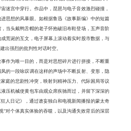
宇宙迷宫中穿行。作品中，琵琶与电子音效激烈碰撞，
拽进思想的风暴眼。如根据鲁迅《故事新编》中的短篇
馆，当头戴鸭舌帽的老子怀抱破旧布鞋登场，五声音阶
构成荒诞的互文，电子屏幕上滚动着实时股市数据，与
构建出强烈的批判性对话时空。
事作为唯一目的，而是对思想碎片进行拼接，不断重
四凤的一段咏叹调在这样的声场中不断反射、变形，隐
建家庭的悲剧性冲突，映射到精神压力、代际困局等议
以液压机械使黄包车由观众席疾驰而过，并留下深深的
《狂人日记》，通过谵妄独白和电视新闻播报的蒙太奇
视”对个体真实体验的吞噬，以及沟通失效背后的深层