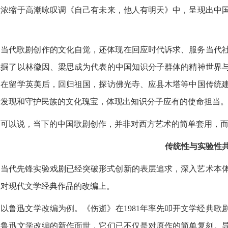
爱浓缩于高潮咏叹调《自己有未来，他人有明天》中，呈现出中
代歌剧创作的文化自觉，还体现在回应时代诉求、服务当代社
挖掘了以林徽因、梁思成为代表的中国知识分子群体的精神世界
妇在留学英美后，回归祖国，探访佛光寺、应县木塔等中国传统
新发现和守护民族的文化瑰宝，体现出知识分子应有的使命担当
以说，当下的中国歌剧创作，并非对西方艺术的简单套用，而
传统性与实验性
代先锋实验戏剧已经突破形式创新的表层追求，深入艺术本体
在对现代文学经典作品的改编上。
鲁迅文学改编为例。《伤逝》在1981年率先叩开文学经典歌剧
部鲁迅文学改编的新作面世，它们已不仅是对原作的简单复刻。