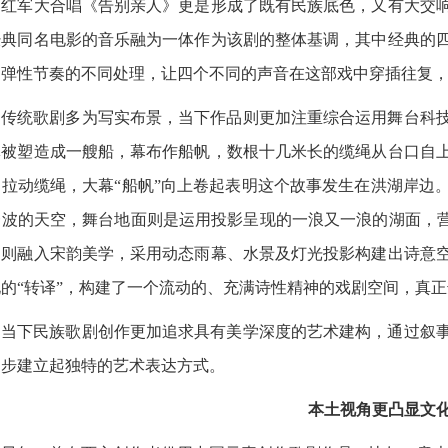
、红军大合唱《告别亲人》更是形成了既有民族底色，又有大交
经典同名电影的音乐融为一体作为该剧的整体基调，其中经典的
、弹性节奏的不同处理，让四个不同的声音在这部戏中穿插往复
统歌剧多为写实布景，当下作品则更加注重综合运用舞台科技
体被塑造成一艘船，幕布作船帆，数根十几米长的缆绳从台口自
力拉动缆绳，大幕“船帆”向上卷起表明这个故事发生在洪湖岸边
一波的天空，舞台地面则是运用投影呈现的一浪又一浪的湖面，营
中则融入宋韵美学，采用动态雨幕、水景及灯光投影构建出诗意
的“转译”，构建了一个流动的、充满诗性精神的戏剧空间，真正
下民族歌剧创作更加追求具有美学深度的艺术建构，通过叙事
逐步建立起独特的艺术表达方式。
本土视角更凸显文