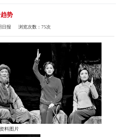
个趋势
：光明日报 浏览次数：
75
次
 资料图片