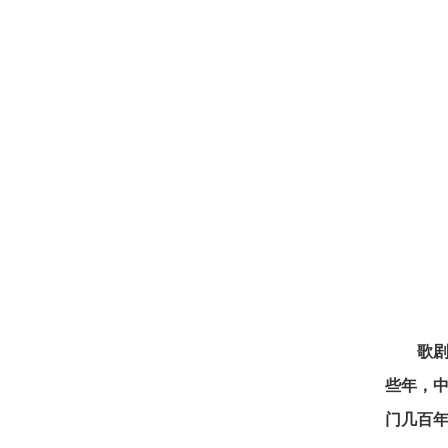
歌
些年，
门几百