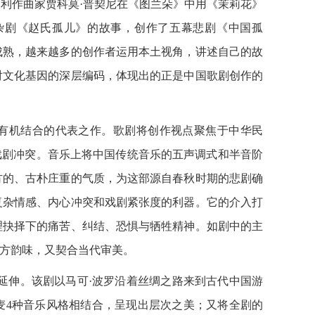
作曲家贾科莫·普契尼在《图兰朵》中用《茉莉花》
杂剧《赵氏孤儿》的故事，创作了五幕悲剧《中国孤
成熟，越来越多的创作者运用本土视角，讲述自己的故
对文化基因的深层编码，体现出的正是中国歌剧创作的
有机结合的代表之作。歌剧将创作视点聚焦于中华民
戏剧冲突。音乐上将中国传统音乐的五声调式和半音阶
方的、古朴庄重的气质，为这部源自春秋时期的悲剧确
复杂情感、内心冲突和戏剧紧张度的利器。它的介入打
理抉择下的痛苦、纠结、恐惧与牺牲精神。如剧中的主
东方韵味，又契合当代审美。
伸。该剧以马可·波罗沿着丝绸之路来到古代中国游
麦4种音乐风格相结合，呈现出层次之美；又将全剧的