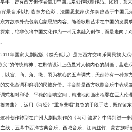
年，曾有西方创作者借用中国元素创作歌剧作品。比如，意大利
为背景音乐以打造东方色彩，法国思想家伏尔泰曾基于中国元
用东方故事外壳包裹启蒙思想内容。随着歌剧艺术在中国的发展
种探索，绝非仅将中国文化作为一种元素融入创作，而是走向了
觉。
011年国家大剧院版《赵氏孤儿》是把西方交响乐同民族大戏
生取义”的传统精神，在剧情设计上凸显对人物内心的刻画，营造
通，以宫、商、角、徵、羽为核心的五声调式，天然带有一种东
厚的文化基调和鲜明的民族身份。半音阶是西方歌剧音乐中表现
声调式相对和谐、平稳的音响空间，精准地刻画出程婴在巨大伦
摇篮曲》，运用《诗经》“重章叠唱”复沓的手段手法，既保留
种创作转型在广州大剧院制作的《马可·波罗》中得到进一步延
节主线，五幕中西洋古典音乐、西域音乐、江南丝竹、蒙古族呼