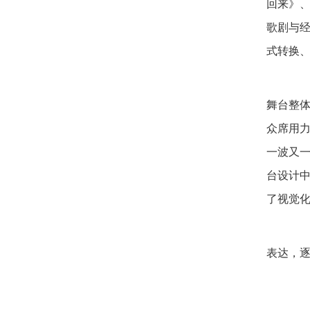
回来》
歌剧与
式转换
传
舞台整
众席用
一波又
台设计
了视觉化
当
表达，