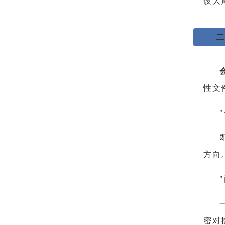
设大
二
性文
方向
密对