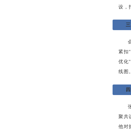
设，
三
紧扣
优化
线图
四
聚共
他对