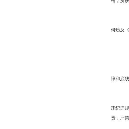
格，所
何违反
障和底
违纪违
费，严