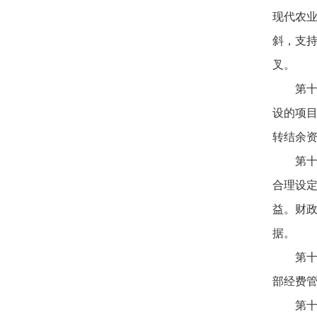
现代农
斜，支
叉。
第
设的项
转结余
第
合理设
益。财
据。
第
部经费
第