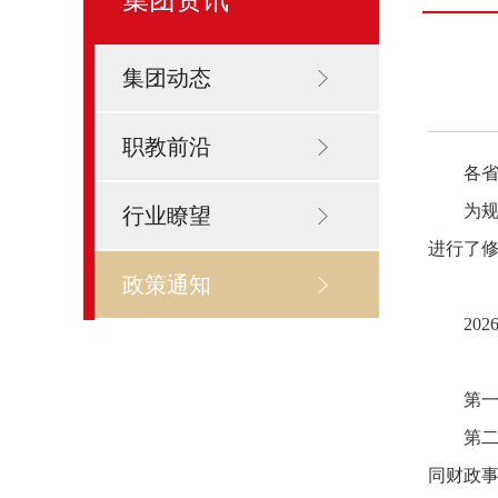
集团动态
职教前沿
各
为
行业瞭望
进行了
政策通知
20
第
第
同财政