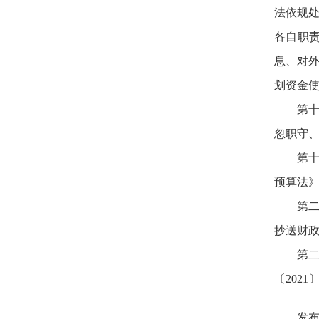
法依规
各自职
息、对
划资金
第
忽职守
第
预算法
第
抄送财
第二
〔2021
发布