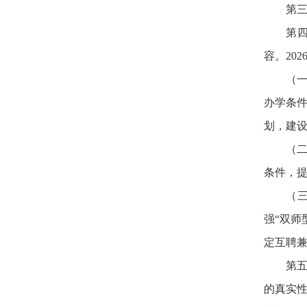
第三
第
容。20
（
办学条
划，建
（
条件，
（
强“双
定互聘
第
的真实