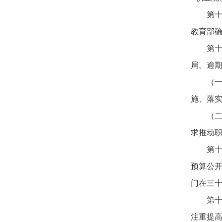
第
教育部
第
局。逾
（
施、落
（
求推动
第
预算公开
门在三
第
注重提