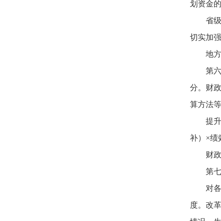
划资金
省
切实加
地
第
分。财
算方法
提
补）×绩
财
第
对各
度。改