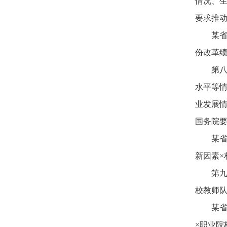
情况、
要求推
某省
份改革绩
第
水平等
业发展
国务院
某省
新因素×
第九
校教师队
某省
×职业院