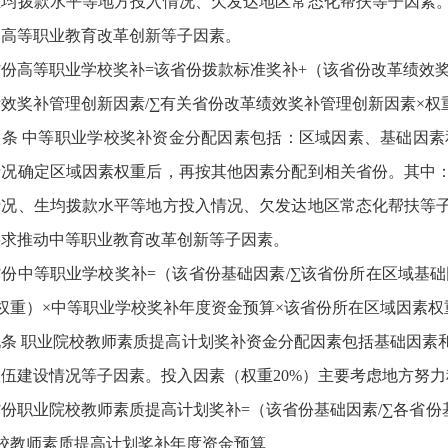
生均拨款水平等地方投入情况、欠发达地区常态化帮扶等子因素。
动高等职业教育改革创新等子因素。
份高等职业学校奖补=该省份拨款标准奖补+（该省份改革绩效奖
效奖补管理创新因素/∑有关省份改革绩效奖补管理创新因素×权
八条 中等职业学校奖补资金分配因素包括：区域因素、基础因
情况确定区域因素权重后，再按其他因素分配到相关省份。其中：
情况、生均拨款水平等地方投入情况、欠发达地区常态化帮扶等子
要求推动中等职业教育改革创新等子因素。
份中等职业学校奖补=（该省份基础因素/∑该省份所在区域基础
权重）×中等职业学校奖补年度资金预算×该省份所在区域因素权
条 职业院校教师素质提高计划奖补资金分配因素包括基础因素
伍建设情况等子因素。投入因素（权重20%）主要考虑地方努
份职业院校教师素质提高计划奖补=（该省份基础因素/∑各省份基
校教师素质提高计划奖补年度资金预算