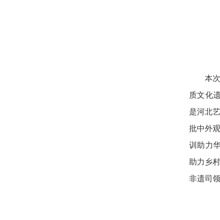
本
质文化
是河北
批中外观
训助力
助力乡村
非遗司