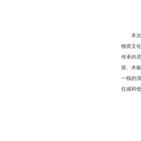
本
物质文
传承的
鼓、木
一线的
任感和