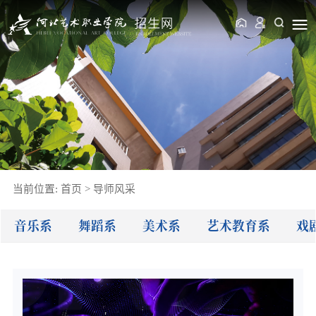
当前位置:
首页
>
导师风采
音乐系
舞蹈系
美术系
艺术教育系
戏