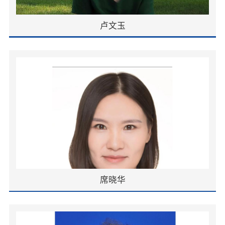
卢文玉
席晓华