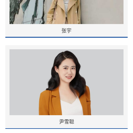
张宇
尹雪聪