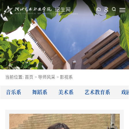
当前位置:
首页
>
导师风采
>
影视系
音乐系
舞蹈系
美术系
艺术教育系
戏