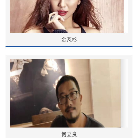
金芃杉
何立良