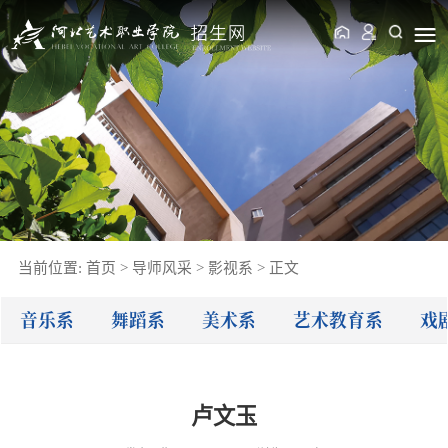
当前位置:
首页
>
导师风采
>
影视系
>
正文
音乐系
舞蹈系
美术系
艺术教育系
戏
卢文玉