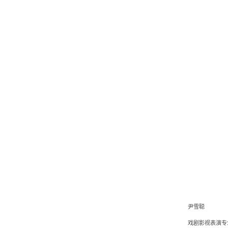
尹雪聪
戏剧影视表演专