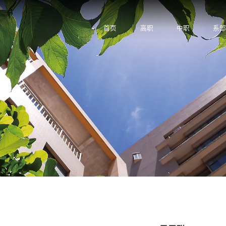
首页
高职
中职
系